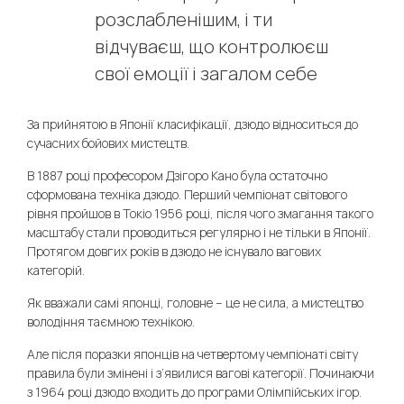
розслабленішим, і ти
відчуваєш, що контролюєш
свої емоції і загалом себе
За прийнятою в Японії класифікації, дзюдо відноситься до
сучасних бойових мистецтв.
В 1887 році професором Дзігоро Кано була остаточно
сформована техніка дзюдо. Перший чемпіонат світового
рівня пройшов в Токіо 1956 році, після чого змагання такого
масштабу стали проводиться регулярно і не тільки в Японії.
Протягом довгих років в дзюдо не існувало вагових
категорій.
Як вважали самі японці, головне – це не сила, а мистецтво
володіння таємною технікою.
Але після поразки японців на четвертому чемпіонаті світу
правила були змінені і з’явилися вагові категорії. Починаючи
з 1964 році дзюдо входить до програми Олімпійських ігор.