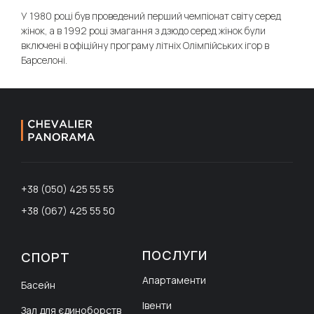
У 1980 році був проведений перший чемпіонат світу серед
жінок, а в 1992 році змагання з дзюдо серед жінок були
включені в офіційну програму літніх Олімпійських ігор в
Барселоні.
+38 (050) 425 55 55
+38 (067) 425 55 50
ПОСЛУГИ
СПОРТ
Апартаменти
Басейн
Івенти
Зал для єдиноборств