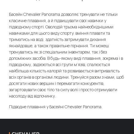
Басейн Chevalier Panorama дозволяє тренувати не тільки
класичне плавання, а й підвищувати свої навички у
підводному спорті. Оволодій трьома найнеобхіднішими
навичками для цього виду спорту: вміння плавати та
триматись на воді, здатність затримувати дихання
якнайдовше, а також правильне пірнання. Ти можеш
тренуватись як зі спеціальним інвентарем, так і без
допоміжних засобів. В будь-якому виді плавання, зокрема і в
підводному, задіюються всі групи м‘язів, спалюється
найбільша кількість калорій та розвивається витривалість
всіх органів в організмі людини. Тренуйся разом з нами, щоб
досягати нових вершин і перемагати конкурентів,
загартовувати своє тіло та силу волі і просто отримувати
насолоду від відпочинку.
Підводне плавання у Басейні Chevalier Panorama.